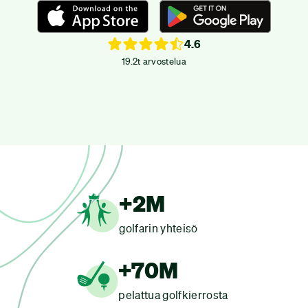
4.6
19.2t arvostelua
+2M
golfarin yhteisö
+70M
pelattua golfkierrosta