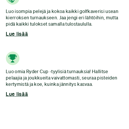
Luo isompia pelejä ja kokoa kaikki golfkaverisi usean
kierroksen turnaukseen. Jaa jengi eri lähtöihin, mutta
pidä kaikki tulokset samalla tulostaululla.
Lue lisää
Luo omia Ryder Cup -tyylisiä turnauksia! Hallitse
pelaajia ja joukkueita vaivattomasti, seuraa pisteiden
kerty­mistä ja koe, kuinka jännitys kasvaa.
Lue lisää