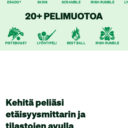
ERADO®
SKINS
SCRAMBLE
IRISH RUMBLE
L
20+ PELIMUOTOA
PISTEBOGEY
LYÖNTIPELI
BEST BALL
IRISH RUMBLE
Kehitä peliäsi
etäisyysmittarin ja
tilastojen avulla