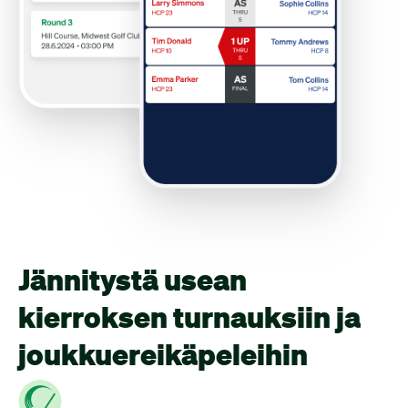
Jännitystä usean
kierroksen turnauksiin ja
joukkue­reikäpeleihin