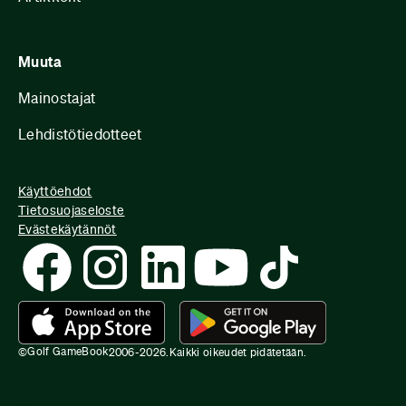
Muuta
Mainostajat
Lehdistötiedotteet
Käyttöehdot
Tietosuojaseloste
Evästekäytännöt
Golf GameBook
©
2006-
2026
.
Kaikki oikeudet pidätetään.