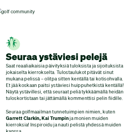
Seuraa ystäviesi pelejä
Saat reaaliaikaisia päivityksiä tuloksista ja sijoituksista
jokaiselta kierrokselta. Tulos­taulukot pitävät sinut
mukana pelissä – olitpa sitten kentällä tai kotisohvalla.
Et jää koskaan paitsi ystäviesi huippu­hetkistä kentällä!
Näytä ystävillesi, että seuraat peliä tykkäämällä heidän
tulos­kortistaan tai jättämällä kommenttisi pelin fiidille.
Seuraa golfmaailman tunnetuimpien nimien, kuten
Garrett Clarkin, Kai Trumpin
ja monien muiden
kierroksia! Inspiroidu ja nauti pelistä yhdessä muiden
kanssa.