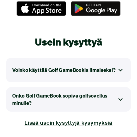
Usein kysyttyä
Voinko käyttää Golf GameBookia ilmaiseksi?
Kyllä voit! Sovelluksen ilmaisversio sopii
erinomaisesti yksinpelaamiseen. Pelaa
Onko Golf GameBook sopiva golfsovellus
lyöntipeliä – Golf GameBook laskee tuloksesi.
minulle?
Pysyt myös ajan tasalla ystäviesi peleistä, voit
kannustaa heitä ja jättää kommentteja
Jos rakastat golfia ja kirjaat tuloksiasi, Golf
reaaliajassa.
GameBook on täydellinen valinta sinulle. Ja jos
Lisää usein kysyttyjä kysymyksiä
sinulla on paljon golfaavia ystäviä, Golf GameBook
tuo peleihisi iloa reaaliaikaisilla tulostaulukoilla,