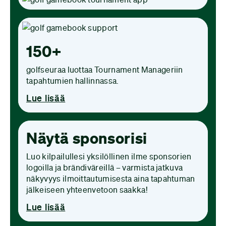
150+
golfseuraa luottaa Tournament Manageriin
tapahtumien hallinnassa.
Lue lisää
Näytä sponsorisi
Luo kilpailullesi yksilöllinen ilme sponsorien
logoilla ja brändi­väreillä – varmista jatkuva
näkyvyys ilmoit­tau­tumisesta aina tapahtuman
jälkeiseen yhteenvetoon saakka!
Lue lisää