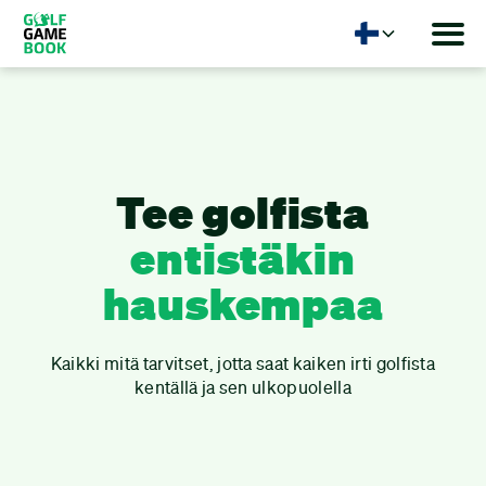
Kieli
Golf
Tee golfista
Gamebook
entistäkin
-
hauskempaa
#1
Kaikki mitä tarvitset, jotta saat kaiken irti golfista
Golf
kentällä ja sen ulkopuolella
scorecard