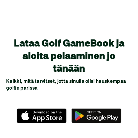
joita kaikki voivat seurata – missä tahansa he
ovatkin!
Lataa Golf GameBook ja
aloita pelaaminen jo
tänään
Kaikki, mitä tarvitset, jotta sinulla olisi hauskempaa
golfin parissa