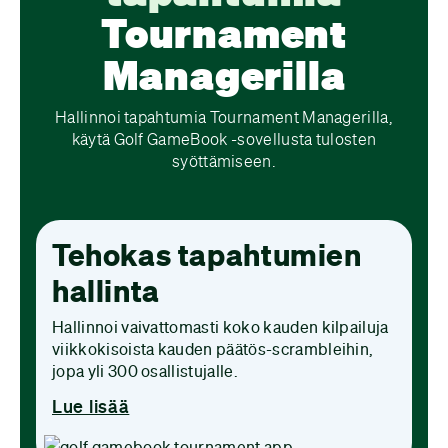
Tournament
Managerilla
Hallinnoi tapahtumia Tournament Managerilla,
käytä Golf GameBook -sovellusta tulosten
syöttämiseen.
Tehokas tapahtumien
hallinta
Hallinnoi vaivattomasti koko kauden kilpailuja
viikkokisoista kauden päätös-scrambleihin,
jopa yli 300 osallistujalle.
Lue lisää