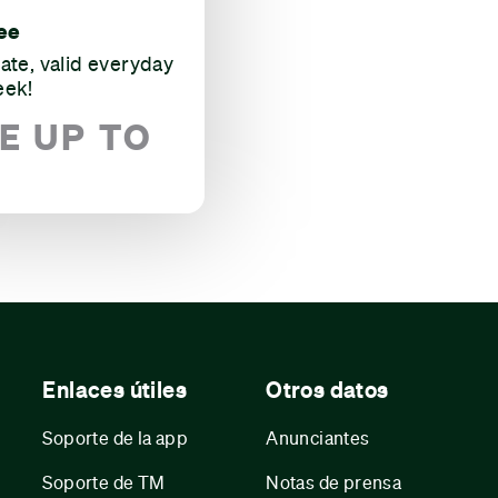
ee
rate, valid everyday
eek!
E UP TO
Enlaces útiles
Otros datos
Soporte de la app
Anunciantes
Soporte de TM
Notas de prensa