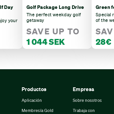
lf Day
Golf Package Long Drive
Green f
The perfect weekday golf
Special 
getaway
of the w
njoy your
SAVE UP TO
SAV
1 044 SEK
28€
Productos
Empresa
Aplicación
Sobre nosotros
Membresía Gold
Trabaja con