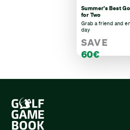
Summer's Best Go
for Two
Grab a friend and e
day
SAVE
60€