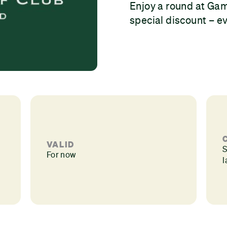
Enjoy a round at Gam
special discount – e
VALID
S
For now
l