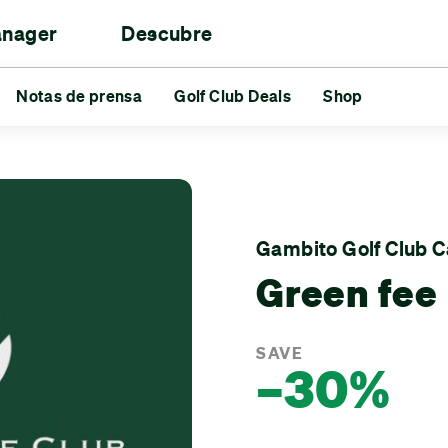
anager
Descubre
as
 los golfistas
Notas de prensa
Torneos
Reds vs Blues
Golf Club Deals
Amigos
Shop
Retos
s de prensa
Golf Club Deals
Shop
Gambito Golf Club C
Green fee
SAVE
–30%