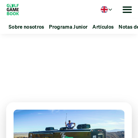
Language
Sobre nosotros
Programa Junior
Artículos
Notas d
Articles about:
RGV Tour