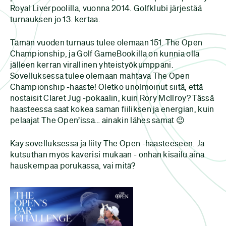
Royal Liverpoolilla, vuonna 2014. Golfklubi järjestää
turnauksen jo 13. kertaa.
Tämän vuoden turnaus tulee olemaan 151. The Open
Championship, ja Golf GameBookilla on kunnia olla
jälleen kerran virallinen yhteistyökumppani.
Sovelluksessa tulee olemaan mahtava The Open
Championship -haaste! Oletko unolmoinut siitä, että
nostaisit Claret Jug -pokaalin, kuin Rory McIlroy? Tässä
haasteessa saat kokea saman fiiliksen ja energian, kuin
pelaajat The Open’issa… ainakin lähes samat 😉
Käy sovelluksessa ja liity The Open -haasteeseen. Ja
kutsuthan myös kaverisi mukaan - onhan kisailu aina
hauskempaa porukassa, vai mitä?