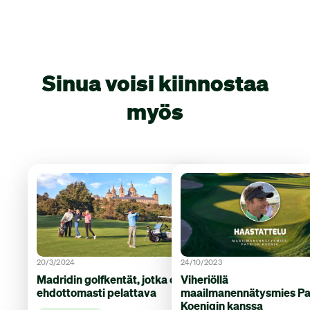
Sinua voisi kiinnostaa
myös
20/3/2024
24/10/2023
Madridin golfkentät, jotka on
Viheriöllä
ehdottomasti pelattava
maailmanennätysmies Pa
Koenigin kanssa