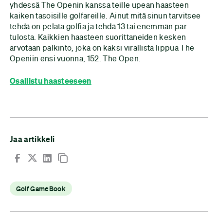
yhdessä The Openin kanssa teille upean haasteen
kaiken tasoisille golfareille. Ainut mitä sinun tarvitsee
tehdä on pelata golfia ja tehdä 13 tai enemmän par -
tulosta. Kaikkien haasteen suorittaneiden kesken
arvotaan palkinto, joka on kaksi virallista lippua The
Openiin ensi vuonna, 152. The Open.
Osallistu haasteeseen
Jaa artikkeli
Golf GameBook