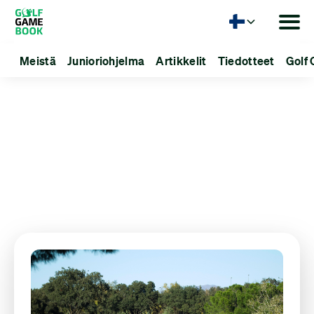
Kieli
Meistä
Junioriohjelma
Artikkelit
Tiedotteet
Golf 
Articles about:
Golftietoa