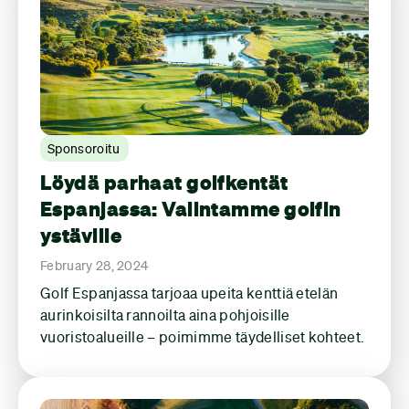
Sponsoroitu
Löydä parhaat golfkentät
Espanjassa: Valintamme golfin
ystäville
February 28, 2024
Golf Espanjassa tarjoaa upeita kenttiä etelän
aurinkoisilta rannoilta aina pohjoisille
vuoristoalueille – poimimme täydelliset kohteet.