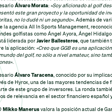
resario
Álvaro Morata
:
«Soy aficionado al golf de
entó este gran proyecto y la oportunidad de inv
oritas, no lo dudé ni un segundo»
. Además de var
e la agencia All In Sports Management, reconoci
ndes golfistas como Ángel Ayora, Ángel Hidalgo o
stá liderada por
Javier Ballesteros
, que también 
e la aplicación:
«Creo que GGB es una aplicació
undo del golf, no sólo a nivel amateur, sino tamb
iones»
.
esario
Álvaro Taracena
, conocido por su implica
vés de Hyrox, una de las mayores tendencias de 
te de este grupo de inversores. La ronda tambié
os de relevancia en el sector financiero español y
EO
Mikko Manerus
valora la posición actual de 