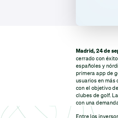
Madrid, 24 de s
cerrado con éxito
españoles y nórd
primera app de go
usuarios en más 
con el objetivo d
clubes de golf. L
con una demanda 
Entre los inverso