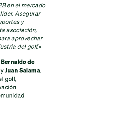
2B en el mercado
líder. Asegurar
eportes y
ta asociación,
para aprovechar
stria del golf.»
 Bernaldo de
y
Juan Salama
.
l golf,
vación
comunidad