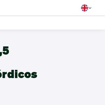
Langua
,5
órdicos