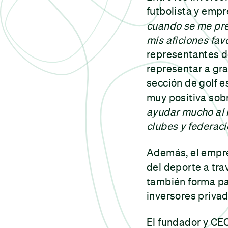
futbolista y emp
cuando se me pres
mis aficiones fav
representantes d
representar a gra
sección de golf e
muy positiva sobr
ayudar mucho al m
clubes y federac
Además, el empr
del deporte a tra
también forma par
inversores privad
El fundador y C