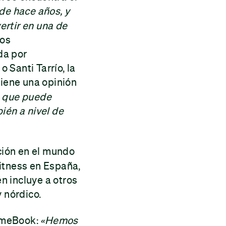
sde hace años, y
ertir en una de
ios
da por
 Santi Tarrío, la
tiene una opinión
n que puede
ién a nivel de
ción en el mundo
fitness en España,
n incluye a otros
 nórdico.
GameBook:
«Hemos