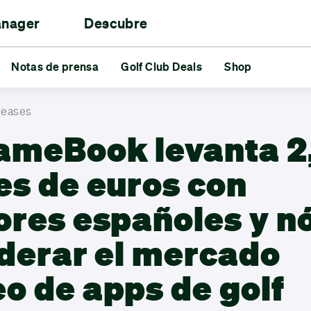
anager
Descubre
as
 los golfistas
Notas de prensa
Torneos
Reds vs Blues
Golf Club Deals
Amigos
Shop
Retos
s de prensa
Golf Club Deals
Shop
eleases
ameBook levanta 2
es de euros con
ores españoles y n
iderar el mercado
o de apps de golf