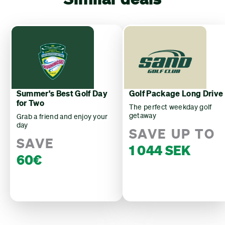
Summer's Best Golf Day
Golf Package Long Drive
for Two
The perfect weekday golf
getaway
Grab a friend and enjoy your
day
SAVE UP TO
SAVE
1 044 SEK
60€