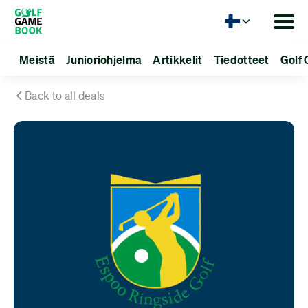
Kieli
Meistä
Junioriohjelma
Artikkelit
Tiedotteet
Golf 
Back to all deals