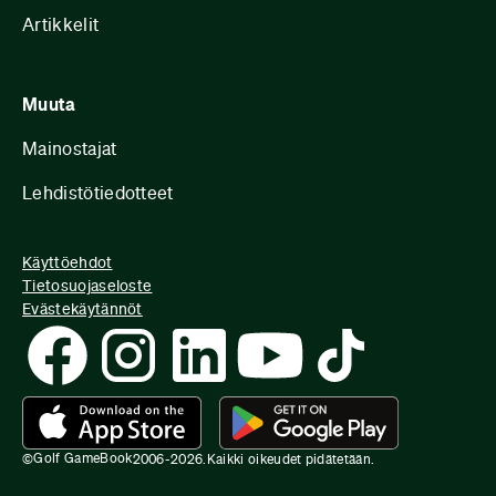
Artikkelit
Muuta
Mainostajat
Lehdistötiedotteet
Käyttöehdot
Tietosuojaseloste
Evästekäytännöt
Golf GameBook
©
2006-
2026
.
Kaikki oikeudet pidätetään.