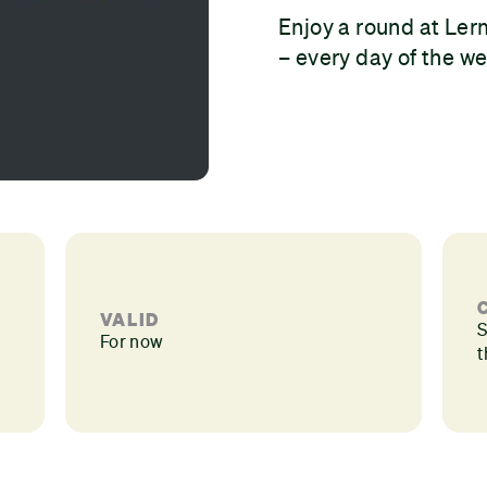
Enjoy a round at Ler
– every day of the w
VALID
S
For now
t