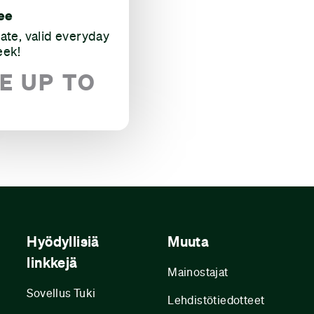
ee
rate, valid everyday
eek!
E UP TO
Hyödyllisiä
Muuta
linkkejä
Mainostajat
Sovellus Tuki
Lehdistötiedotteet