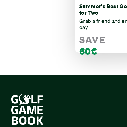
Summer's Best Go
for Two
Grab a friend and e
day
SAVE
60€