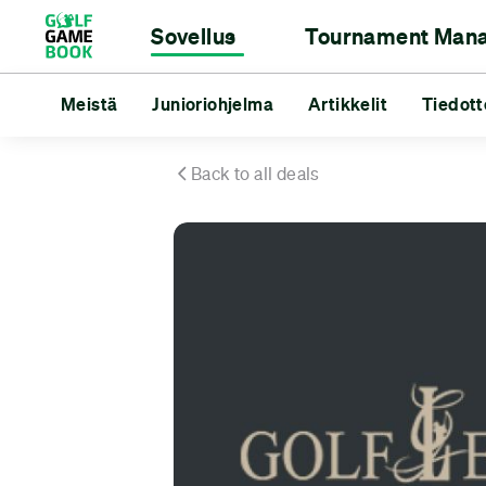
Sovellus
Tournament Man
Tuloskortti
Tournament Manager
Meistä
Junioriohjelma
Etäisyysmittari
Golfklubeille
Artikkelit
Tilastot
Golfareil
Tiedott
Turn
Meistä
Junioriohjelma
Artikkelit
Tiedotteet
Go
Back to all deals