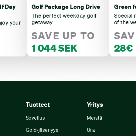
lf Day
Golf Package Long Drive
Green f
The perfect weekday golf
Special 
getaway
of the w
njoy your
SAVE UP TO
SAV
1 044 SEK
28€
Tuotteet
Yritys
Sovellus
Meistä
Gold-jäsenyys
Ura