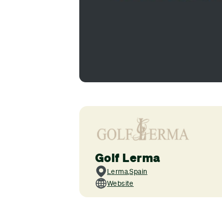
Golf Lerma
Lerma
,
Spain
Website