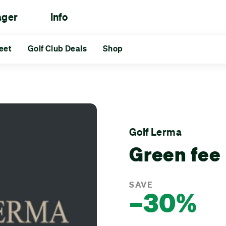
ager
Info
le
eet
aukset
Golf Club Deals
Reds vs Blues
Shop
Kaverit
Haasteet
lf Club Deals
Shop
Golf Lerma
Green fee
SAVE
–30%