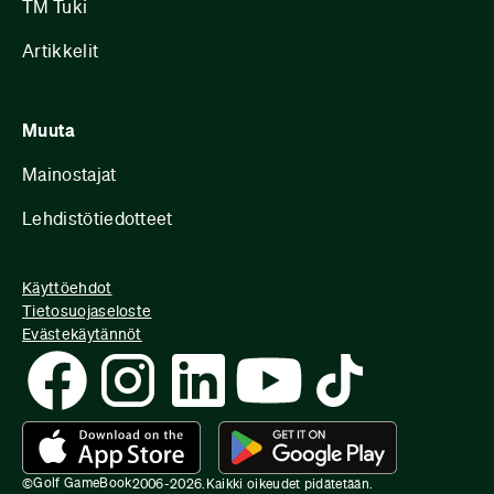
TM Tuki
Artikkelit
Muuta
Mainostajat
Lehdistötiedotteet
Käyttöehdot
Tietosuojaseloste
Evästekäytännöt
Golf GameBook
©
2006-
2026
.
Kaikki oikeudet pidätetään.