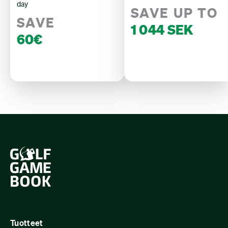
day
SAVE UP TO
SAVE
1 044 SEK
60€
Tuotteet