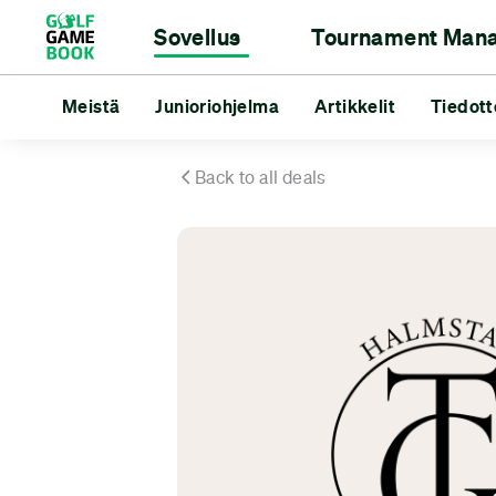
Sovellus
Tournament Man
Tuloskortti
Tournament Manager
Meistä
Junioriohjelma
Etäisyysmittari
Golfklubeille
Artikkelit
Tilastot
Golfareil
Tiedott
Turn
Meistä
Junioriohjelma
Artikkelit
Tiedotteet
Go
Back to all deals