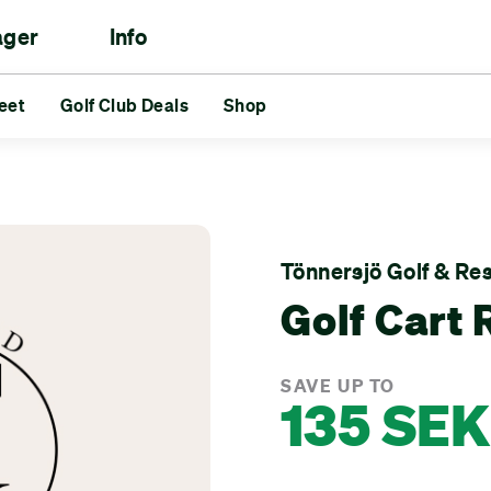
ager
Info
le
eet
aukset
Golf Club Deals
Reds vs Blues
Shop
Kaverit
Haasteet
lf Club Deals
Shop
Tönnersjö Golf & Re
Golf Cart 
SAVE UP TO
135 SEK