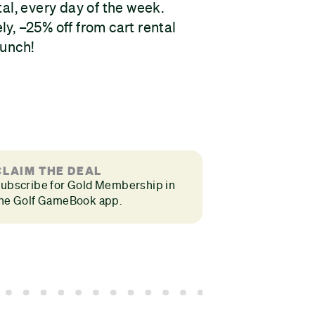
tal, every day of the week.
y, –25% off from cart rental
lunch!
CLAIM THE DEAL
ubscribe for Gold Membership in
he Golf GameBook app.