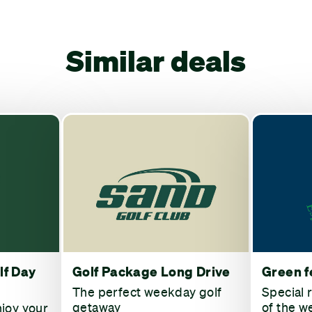
Similar deals
lf Day
Golf Package Long Drive
Green f
The perfect weekday golf
Special 
getaway
of the w
njoy your