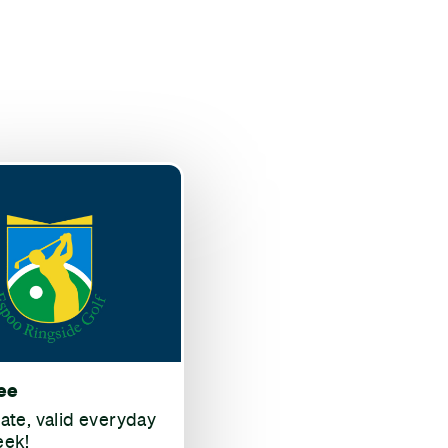
ee
rate, valid everyday
eek!