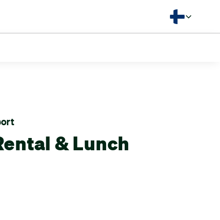
Kieli
sort
Rental & Lunch