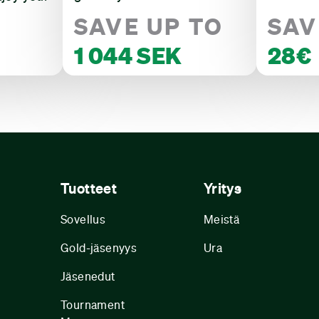
SAVE UP TO
SAV
1 044 SEK
28€
Tuotteet
Yritys
Sovellus
Meistä
Gold-jäsenyys
Ura
Jäsenedut
Tournament