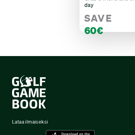
day
SAVE
60€
Lataa ilmaiseksi