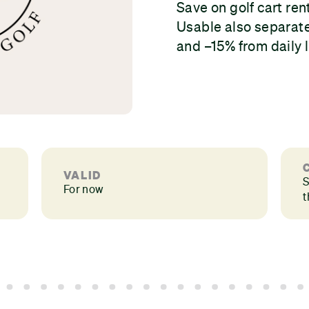
Save on golf cart ren
Usable also separatel
and –15% from daily 
VALID
S
For now
t