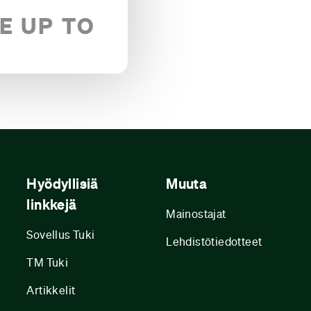
E UP TO
Hyödyllisiä
Muuta
linkkejä
Mainostajat
Sovellus Tuki
Lehdistötiedotteet
TM Tuki
Artikkelit