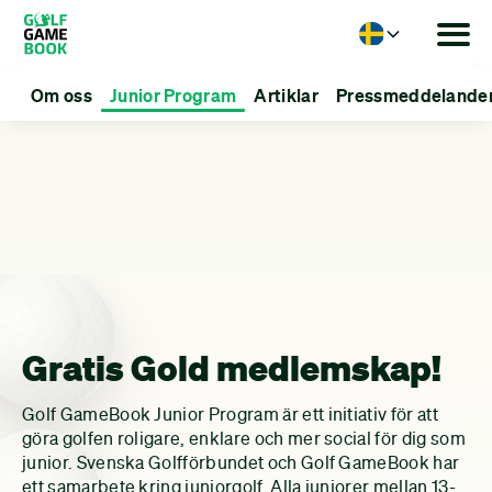
Language
Om oss
Junior Program
Artiklar
Pressmeddelande
Golf
Gamebook
Junior
Program
Gratis Gold medlemskap!
Golf GameBook Junior Program är ett initiativ för att
göra golfen roligare, enklare och mer social för dig som
junior. Svenska Golfförbundet och Golf GameBook har
ett samarbete kring juniorgolf. Alla juniorer mellan 13-