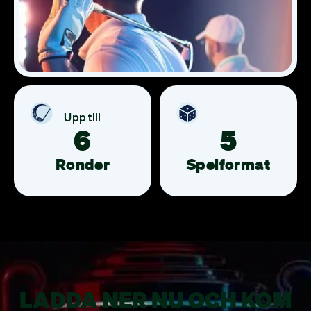
Upp till
6
5
Ronder
Spelformat
LADDA NER NU OCH KOM