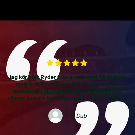
Jag kör vårt Ryder Cup-event med 48 spelare
med Golf GameBook. Det har gjort grym
skillnad att få liveresultat, även familj och
vänner hemma kan följa med och kommentera.
SCG Dub