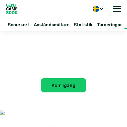
Language
Scorekort
Avståndsmätare
Statistik
Turneringar
Reds vs Blues
Den ultimata matchspelsupplevelsen, skapa
dina egna turneringar i Ryder Cup-anda.
Kom igång