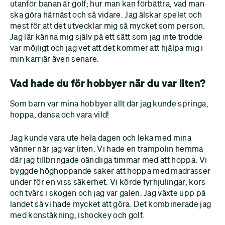
utanför banan är golf; hur man kan förbättra, vad man
ska göra härnäst och så vidare. Jag älskar spelet och
mest för att det utvecklar mig så mycket som person.
Jag lär känna mig själv på ett sätt som jag inte trodde
var möjligt och jag vet att det kommer att hjälpa mig i
min karriär även senare.
Vad hade du för hobbyer när du var liten?
Som barn var mina hobbyer allt där jag kunde springa,
hoppa, dansa och vara vild!
Jag kunde vara ute hela dagen och leka med mina
vänner när jag var liten. Vi hade en trampolin hemma
där jag tillbringade oändliga timmar med att hoppa. Vi
byggde höghoppande saker att hoppa med madrasser
under för en viss säkerhet. Vi körde fyrhjulingar, kors
och tvärs i skogen och jag var galen. Jag växte upp på
landet så vi hade mycket att göra. Det kombinerade jag
med konståkning, ishockey och golf.