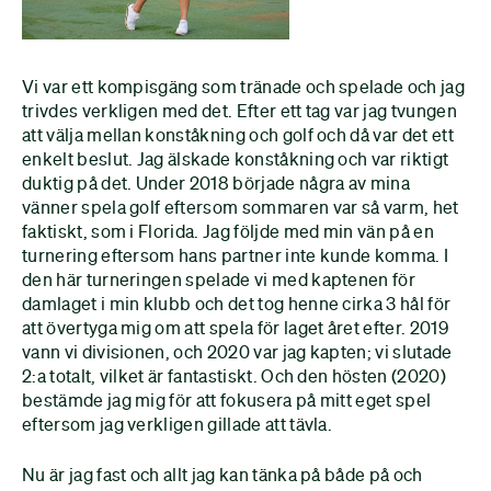
Vi var ett kompisgäng som tränade och spelade och jag
trivdes verkligen med det. Efter ett tag var jag tvungen
att välja mellan konståkning och golf och då var det ett
enkelt beslut. Jag älskade konståkning och var riktigt
duktig på det. Under 2018 började några av mina
vänner spela golf eftersom sommaren var så varm, het
faktiskt, som i Florida. Jag följde med min vän på en
turnering eftersom hans partner inte kunde komma. I
den här turneringen spelade vi med kaptenen för
damlaget i min klubb och det tog henne cirka 3 hål för
att övertyga mig om att spela för laget året efter. 2019
vann vi divisionen, och 2020 var jag kapten; vi slutade
2:a totalt, vilket är fantastiskt. Och den hösten (2020)
bestämde jag mig för att fokusera på mitt eget spel
eftersom jag verkligen gillade att tävla.
Nu är jag fast och allt jag kan tänka på både på och