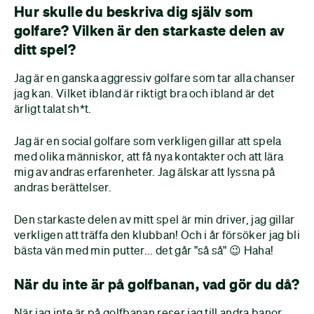
Hur skulle du beskriva dig själv som
golfare? Vilken är den starkaste delen av
ditt spel?
Jag är en ganska aggressiv golfare som tar alla chanser
jag kan. Vilket ibland är riktigt bra och ibland är det
ärligt talat sh*t.
Jag är en social golfare som verkligen gillar att spela
med olika människor, att få nya kontakter och att lära
mig av andras erfarenheter. Jag älskar att lyssna på
andras berättelser.
Den starkaste delen av mitt spel är min driver, jag gillar
verkligen att träffa den klubban! Och i år försöker jag bli
bästa vän med min putter... det går "så så" 😉 Haha!
När du inte är på golfbanan, vad gör du då?
När jag inte är på golfbanan reser jag till andra banor