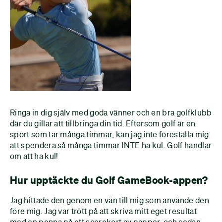
Ringa in dig själv med goda vänner och en bra golfklubb
där du gillar att tillbringa din tid. Eftersom golf är en
sport som tar många timmar, kan jag inte föreställa mig
att spendera så många timmar INTE ha kul. Golf handlar
om att ha kul!
Hur upptäckte du Golf GameBook-appen?
Jag hittade den genom en vän till mig som använde den
före mig. Jag var trött på att skriva mitt eget resultat
med en penna på ett scorekort av papper, och sedan