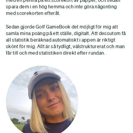
spara dem i en hög hemma och inte göra någonting
med scorekorten efteråt.
Sedan gjorde Golf GameBook det möjligt för mig att
samla mina poäng på ett ställe, digitalt. Att dessutom få
all statistik beräknad automatiskt i appen är riktigt
skönt för mig. Allt är så tydligt, välstrukturerat och man
får till och med statistiken direkt efter rundan.