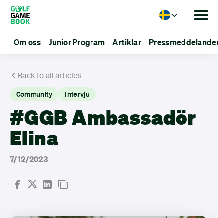
Language
Om oss
Junior Program
Artiklar
Pressmeddelande
Back to all articles
Community
Intervju
#GGB Ambassadör
Elina
7/12/2023