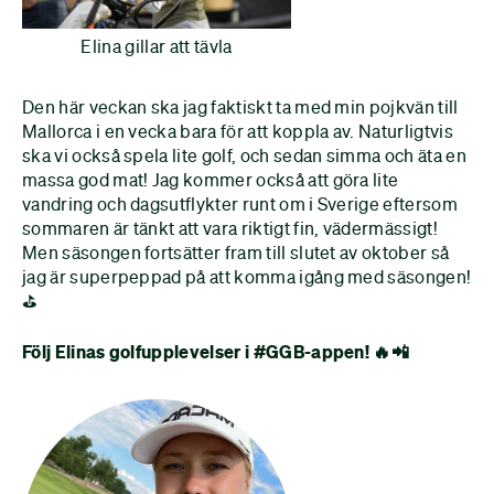
Elina gillar att tävla
Den här veckan ska jag faktiskt ta med min pojkvän till
Mallorca i en vecka bara för att koppla av. Naturligtvis
ska vi också spela lite golf, och sedan simma och äta en
massa god mat! Jag kommer också att göra lite
vandring och dagsutflykter runt om i Sverige eftersom
sommaren är tänkt att vara riktigt fin, vädermässigt!
Men säsongen fortsätter fram till slutet av oktober så
jag är superpeppad på att komma igång med säsongen!
⛳️
Följ Elinas golfupplevelser i #GGB-appen! 🔥📲