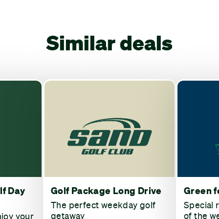
Similar deals
lf Day
Golf Package Long Drive
Green f
The perfect weekday golf
Special 
getaway
of the w
njoy your