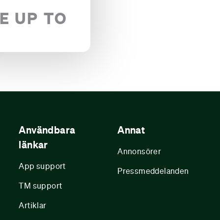
E UP TO
Användbara
Annat
länkar
Annonsörer
App support
Pressmeddelanden
TM support
Artiklar