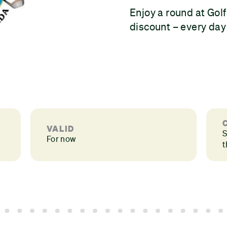
Enjoy a round at Gol
discount – every day
VALID
S
For now
t