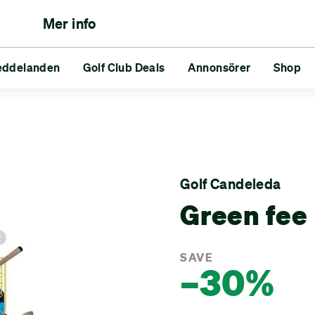
Mer info
eddelanden
lfare
neringar
Reds vs Blues
Golf Club Deals
Vänner
Annonsörer
Utmaningar
Shop
nden
Golf Club Deals
Annonsörer
Shop
Golf Candeleda
Green fee
SAVE
–30%