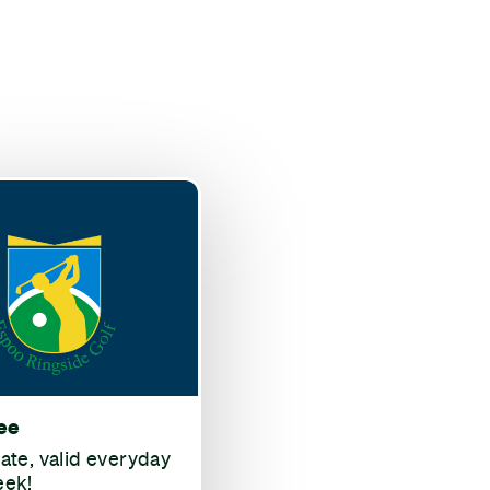
ee
rate, valid everyday
eek!