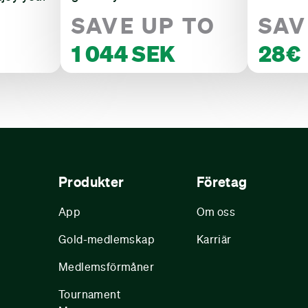
SAVE UP TO
SAV
1 044 SEK
28€
Produkter
Företag
App
Om oss
Gold-medlemskap
Karriär
Medlemsförmåner
Tournament