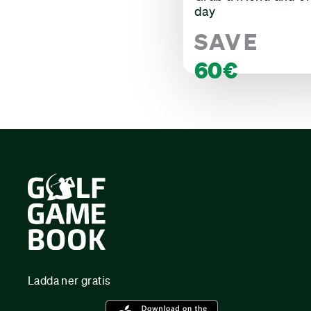
day
SAVE
60€
Ladda ner gratis