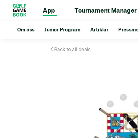
App
Tournament Manager
Scorekort
Tournament Manager
Om oss
Junior Program
Avståndsmätare
För golfklubbar
Artiklar
Statistik
Pressm
För go
Tur
Om oss
Junior Program
Artiklar
Pressmeddela
Back to all deals