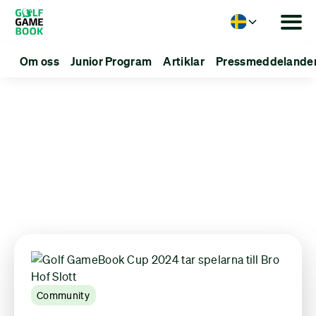
Language
Om oss
Junior Program
Artiklar
Pressmeddelande
Articles about:
GGB Cup
Community