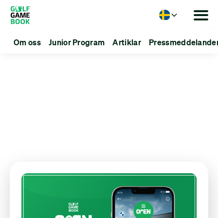
Language
Om oss
Junior Program
Artiklar
Pressmeddelande
Articles about:
Throwback