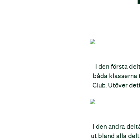
I den första d
båda klasserna (t
Club. Utöver det
I den andra del
ut bland alla de