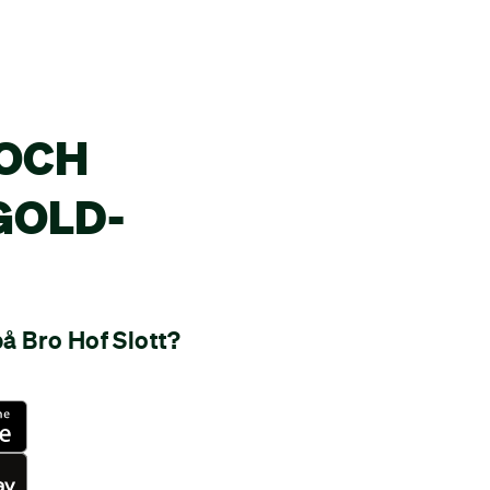
 OCH
GOLD-
på Bro Hof Slott?