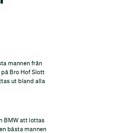
sta mannen från
n på Bro Hof Slott
tas ut bland alla
n BMW att lottas
 den bästa mannen