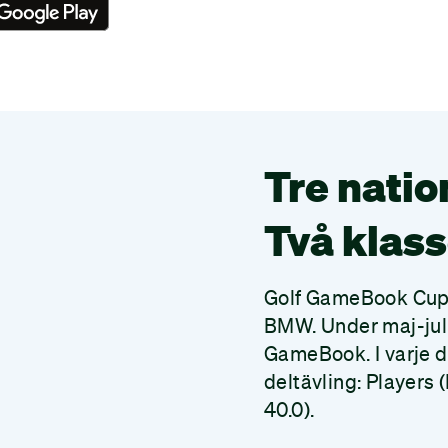
Tre natio
Två klass
Golf GameBook Cup 
BMW. Under maj-juli 
GameBook. I varje de
deltävling: Players
40.0).