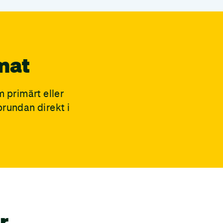
mat
 primärt eller
rundan direkt i
r