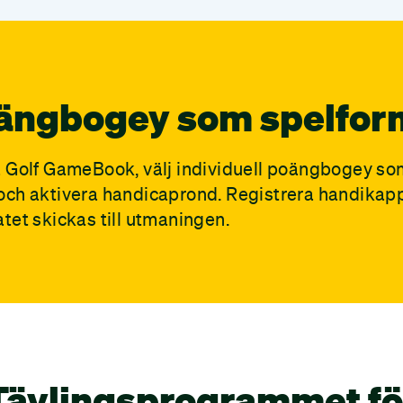
ängbogey som spelfor
å Golf GameBook, välj individuell poängbogey som
och aktivera handicaprond. Registrera handikapp
tet skickas till utmaningen.
Tävlingsprogrammet fö